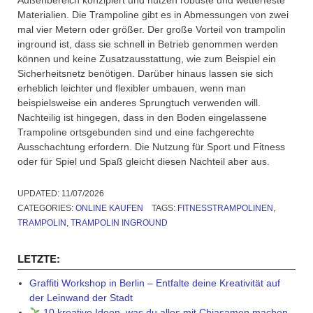
Außenbereich konzipiert und nutzen robuste und wetterfeste
Materialien. Die Trampoline gibt es in Abmessungen von zwei
mal vier Metern oder größer. Der große Vorteil von trampolin
inground ist, dass sie schnell in Betrieb genommen werden
können und keine Zusatzausstattung, wie zum Beispiel ein
Sicherheitsnetz benötigen. Darüber hinaus lassen sie sich
erheblich leichter und flexibler umbauen, wenn man
beispielsweise ein anderes Sprungtuch verwenden will.
Nachteilig ist hingegen, dass in den Boden eingelassene
Trampoline ortsgebunden sind und eine fachgerechte
Ausschachtung erfordern. Die Nutzung für Sport und Fitness
oder für Spiel und Spaß gleicht diesen Nachteil aber aus.
UPDATED:
11/07/2026
CATEGORIES:
ONLINE KAUFEN
TAGS:
FITNESSTRAMPOLINEN
,
TRAMPOLIN
,
TRAMPOLIN INGROUND
LETZTE:
Graffiti Workshop in Berlin – Entfalte deine Kreativität auf
der Leinwand der Stadt
10 kreative Ideen, was du alles mit Chiasamen machen