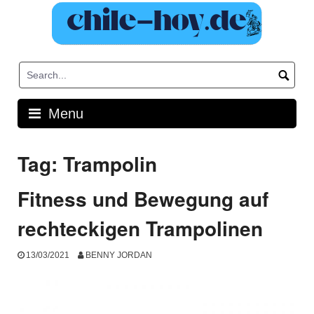
Skip
to
content
Menu
Tag:
Trampolin
Fitness und Bewegung auf
rechteckigen Trampolinen
13/03/2021
BENNY JORDAN